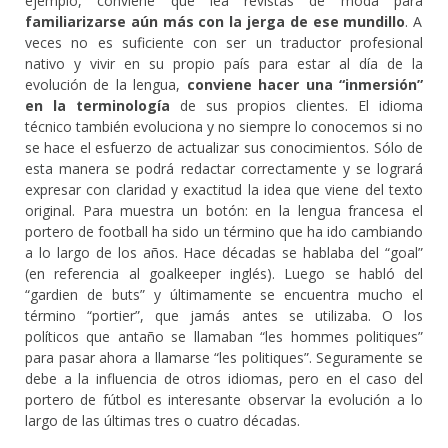
ejemplo, conviene que lea revistas de moda para
familiarizarse aún más con la jerga de ese mundillo
. A
veces no es suficiente con ser un traductor profesional
nativo y vivir en su propio país para estar al día de la
evolución de la lengua,
conviene hacer una “inmersión”
en la terminología
de sus propios clientes. El idioma
técnico también evoluciona y no siempre lo conocemos si no
se hace el esfuerzo de actualizar sus conocimientos. Sólo de
esta manera se podrá redactar correctamente y se logrará
expresar con claridad y exactitud la idea que viene del texto
original. Para muestra un botón: en la lengua francesa el
portero de football ha sido un término que ha ido cambiando
a lo largo de los años. Hace décadas se hablaba del “goal”
(en referencia al goalkeeper inglés). Luego se habló del
“gardien de buts” y últimamente se encuentra mucho el
término “portier”, que jamás antes se utilizaba. O los
políticos que antaño se llamaban “les hommes politiques”
para pasar ahora a llamarse “les politiques”. Seguramente se
debe a la influencia de otros idiomas, pero en el caso del
portero de fútbol es interesante observar la evolución a lo
largo de las últimas tres o cuatro décadas.