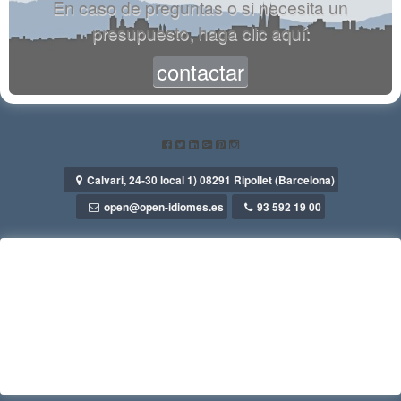
En caso de preguntas o si necesita un
presupuesto, haga clic aquí:
contactar
Calvari, 24-30 local 1) 08291 Ripollet (Barcelona)
open@open-idiomes.es
93 592 19 00