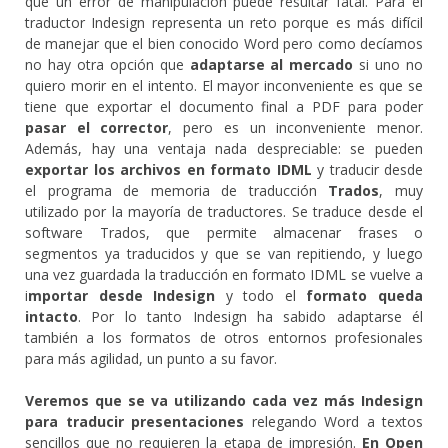
que un error de manipulación puede resultar fatal. Para el
traductor Indesign representa un reto porque es más difícil
de manejar que el bien conocido Word pero como decíamos
no hay otra opción que
adaptarse al mercado
si uno no
quiero morir en el intento. El mayor inconveniente es que se
tiene que exportar el documento final a PDF para poder
pasar el corrector
, pero es un inconveniente menor.
Además, hay una ventaja nada despreciable: se pueden
exportar los archivos en formato IDML
y traducir desde
el programa de memoria de traducción
Trados
, muy
utilizado por la mayoría de traductores. Se traduce desde el
software Trados, que permite almacenar frases o
segmentos ya traducidos y que se van repitiendo, y luego
una vez guardada la traducción en formato IDML se vuelve a
i
mportar desde Indesign
y todo el
formato queda
intacto
. Por lo tanto Indesign ha sabido adaptarse él
también a los formatos de otros entornos profesionales
para más agilidad, un punto a su favor.
Veremos que se va utilizando cada vez más Indesign
para traducir presentaciones
relegando Word a textos
sencillos que no requieren la etapa de impresión.
En Open