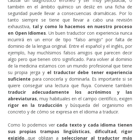
causar un diagnóstico erróneo y ser muy perjudicial, o
también en el ámbito químico un desliz en una ficha de
seguridad puede llevar a consecuencias dramáticas. Por lo
tanto siempre se tiene que llevar a cabo una revisión
exhaustiva,
tal y como lo hacemos en nuestro proceso
en Open Idiomes
. Un buen traductor con experiencia nunca
incurrirá en un error de tipo “falso amigo” por falta de
dominio de la lengua original. Entre el español y el inglés, por
ejemplo, hay muchísimos falsos amigos que parecen decir
algo pero que tienen otro significado. Para volver al dominio
de la medicina estamos con un mundo profesional que tiene
su propia jerga y
el traductor debe tener experiencia
suficiente
para conocerla y dominarla. Es importante si se
quiere conseguir una lectura que fluya. Conviene también
traducir adecuadamente los acrónimos y las
abreviaturas
, muy habituales en el campo científico, exigen
rigor en la traducción
y búsqueda del organismo en
concreto y de cómo se expresa en el idioma a traducir.
Como lo podemos ver
cada texto y cada idioma tienen
sus propias trampas lingüísticas
,
dificultad
,
rigor
exigido
…que obligan a
seleccionar al traductor más