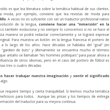
lo es que lea literatura sobre la temática habitual de sus clientes.
 la moda, por ejemplo, conviene que lea revistas de moda para
illo
. A veces no es suficiente con ser un traductor profesional nativo
evolución de la lengua,
conviene hacer una “inmersión” en la
nico también evoluciona y no siempre lo conocemos si no se hace el
esta manera se podrá redactar correctamente y se logrará expresar
original. Para muestra un botón: en la lengua francesa el portero de
 a lo largo de los años. Hace décadas se hablaba del “goal” (en
el “gardien de buts” y últimamente se encuentra mucho el término
cos que antaño se llamaban “les hommes politiques” para pasar ahora a
nfluencia de otros idiomas, pero en el caso del portero de fútbol es
imas tres o cuatro décadas.
 hacer trabajar nuestra imaginación
y
sentir el significado
algo.
que requiere tiempo y cierta tranquilidad. Si leemos mucha temática
eneficioso para todos. Aunque las prisas y los tiempos de entrega
formación del traductor para su mejora continua.