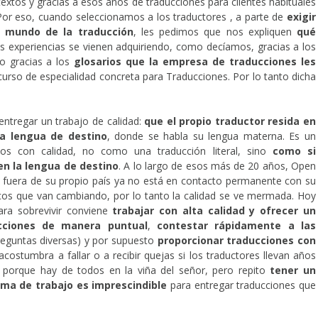
textos y gracias a esos años de traducciones para clientes habituales
or eso, cuando seleccionamos a los traductores , a parte de
exigir
 mundo de la traducción
, les pedimos que nos expliquen
qué
as experiencias se vienen adquiriendo, como decíamos, gracias a los
o gracias a los
glosarios que la empresa de traducciones les
curso de especialidad concreta para Traducciones. Por lo tanto dicha
entregar un trabajo de calidad:
que el propio traductor resida en
la lengua de destino
, donde se habla su lengua materna. Es un
dos con calidad, no como una traducción literal, sino
como si
n la lengua de destino
. A lo largo de esos más de 20 años, Open
 fuera de su propio país ya no está en contacto permanente con su
icos que van cambiando, por lo tanto la calidad se ve mermada. Hoy
ra sobrevivir conviene
trabajar con alta calidad y ofrecer un
cciones de manera puntual
,
contestar rápidamente a las
eguntas diversas) y por supuesto
proporcionar traducciones con
acostumbra a fallar o a recibir quejas si los traductores llevan años
, porque hay de todos en la viña del señor, pero repito
tener un
ma de trabajo es imprescindible
para entregar traducciones que