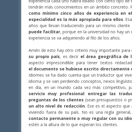
experiencia cada uno habrá lidiado con cierto tipo de 
tendrán más conocimientos en un ámbito concreto. P
como mínimo cinco años de experiencia en el
especialidad es la más apropiada para ellos
. Es
años que llevan traduciendo para un mismo cliente 
puede facilitar
, porque en la universidad no hay un 
experiencia se va adquiriendo al filo de los años.
Amén de esto hay otro criterio muy importante para 
su propio país
, es decir
el área geográfica de 
aspecto imprescindible para tener textos redacta
el documento se hubiese escrito directamente e
Idiomes se ha dado cuenta que un traductor que vive
idioma y se van perdiendo conceptos, nexos lingüíst
en día, en un mundo cada vez más competitivo, pa
servicio muy profesional
:
entregar las tradu
preguntas de los clientes
(sean presupuestos o pr
un alto nivel de redacción
. Ese es el aspecto que 
viviendo fuera de su país. No es una regla general
contacto permanente o muy regular con su idio
estén a la altura de lo que esperan los clientes.