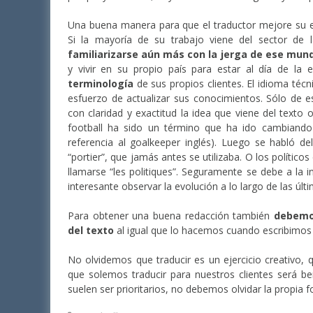
Una buena manera para que el traductor mejore su esti
Si la mayoría de su trabajo viene del sector de
familiarizarse aún más con la jerga de ese mund
y vivir en su propio país para estar al día de la 
terminología
de sus propios clientes. El idioma téc
esfuerzo de actualizar sus conocimientos. Sólo de 
con claridad y exactitud la idea que viene del texto 
football ha sido un término que ha ido cambiando
referencia al goalkeeper inglés). Luego se habló d
“portier”, que jamás antes se utilizaba. O los políti
llamarse “les politiques”. Seguramente se debe a la i
interesante observar la evolución a lo largo de las últ
Para obtener una buena redacción también
debemos
del texto
al igual que lo hacemos cuando escribimos 
No olvidemos que traducir es un ejercicio creativo, 
que solemos traducir para nuestros clientes será b
suelen ser prioritarios, no debemos olvidar la propia 