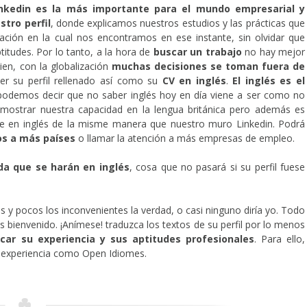
inkedin es la más importante para el mundo empresarial y
stro perfil
, donde explicamos nuestros estudios y las prácticas que
uación en la cual nos encontramos en ese instante, sin olvidar que
itudes. Por lo tanto, a la hora de
buscar un trabajo
no hay mejor
ien, con la globalización
muchas decisiones se toman fuera de
r su perfil rellenado así como su
CV en inglés
.
El inglés es el
podemos decir que no saber inglés hoy en día viene a ser como no
emostrar nuestra capacidad en la lengua británica pero además es
te en inglés de la misme manera que nuestro muro Linkedin. Podrá
os a más países
o llamar la atención a más empresas de empleo.
da que se harán en inglés
, cosa que no pasará si su perfil fuese
s y pocos los inconvenientes la verdad, o casi ninguno diría yo. Todo
 bienvenido. ¡Anímese! traduzca los textos de su perfil por lo menos
car su experiencia y sus aptitudes profesionales
. Para ello,
n experiencia como Open Idiomes.