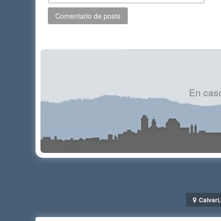
En caso
Calvari,