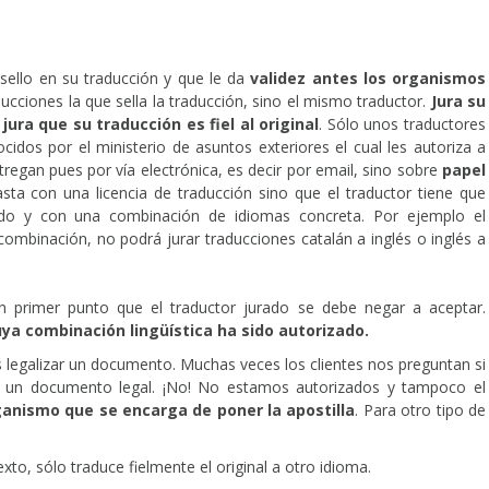
sello en su traducción y que le da
validez antes los organismos
ducciones la que sella la traducción, sino el mismo traductor.
Jura su
a
jura que su traducción es fiel al original
. Sólo unos traductores
cidos por el ministerio de asuntos exteriores el cual les autoriza a
tregan pues por vía electrónica, es decir por email, sino sobre
papel
asta con una licencia de traducción sino que el traductor tiene que
ado y con una combinación de idiomas concreta. Por ejemplo el
 combinación, no podrá jurar traducciones catalán a inglés o inglés a
 primer punto que el traductor jurado se debe negar a aceptar.
ya combinación lingüística ha sido autorizado.
s legalizar un documento. Muchas veces los clientes nos preguntan si
a un documento legal. ¡No! No estamos autorizados y tampoco el
rganismo que se encarga de poner la apostilla
. Para otro tipo de
to, sólo traduce fielmente el original a otro idioma.