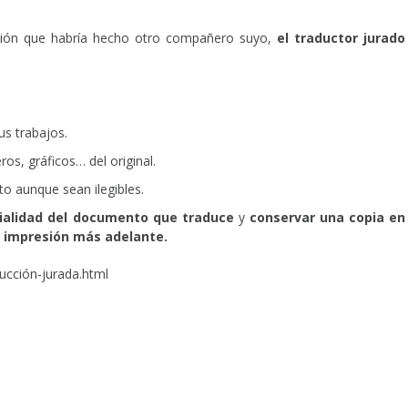
cción que habría hecho otro compañero suyo,
el traductor jurado
us trabajos.
s, gráficos… del original.
o aunque sean ilegibles.
ialidad del documento que traduce
y
conservar una copia en
ra impresión más adelante.
ucción-jurada.html